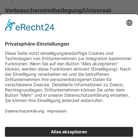
Verbraucher­streit­beilegung/Universal­
schlichtungs­stelle
Wir sind nicht bereit oder verpflichtet, an
Streitbeilegungsverfahren vor einer
Verbraucherschlichtungsstelle teilzunehmen.
Forum
FUSSZEILE
Partnerprogramm
Presse