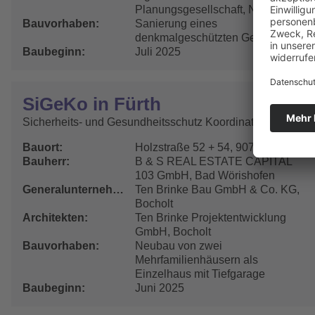
Planungsgesellschaft, Nürnberg
Bauvorhaben
Sanierung eines
denkmalgeschützten Gebäudes
Baubeginn
Juli 2025
SiGeKo in Fürth
Sicherheits- und Gesundheitsschutz Koordinator
Bauort
Holzstraße 52 + 54, 90763 Fürth
Bauherr
B & S REAL ESTATE CAPITAL
103 GmbH, Bad Wörishofen
Generalunternehmer
Ten Brinke Bau GmbH & Co. KG,
Bocholt
Architekten
Ten Brinke Projektentwicklung
GmbH, Bocholt
Bauvorhaben
Neubau von zwei
Mehrfamilienhäusern als
Einzelhaus mit Tiefgarage
Baubeginn
Juni 2025