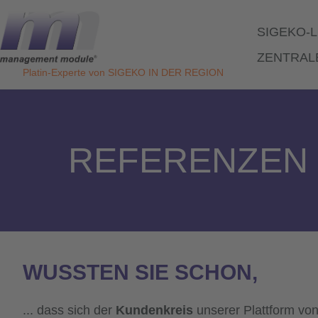
Direkt
zum
SIGEKO-
Inhalt
HAUPT
ZENTRAL
Platin-Experte von SIGEKO IN DER REGION
REFERENZEN
WUSSTEN SIE SCHON,
dass sich der
Kundenkreis
unserer Plattform vo