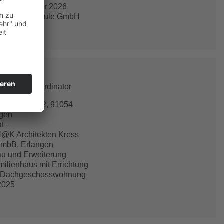
2025 - Februar 2026
gement module GmbH
gen
tsschutz Koordinator
ergstraße 52, 91054
ngen
t -
@K Architekten Kress
GmbB, Erlangen
u und Erweiterung
milienhaus mit Errichtung
r Dachgeschosswohnung
2025