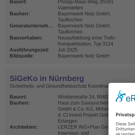
Bauort
Philipp-Maas-Weg, 85591
Vaterstetten
Bauherr
Bayernwerk Netz GmbH,
Taufkirchen
Generalunternehmer
Bayernwerk Netz GmbH,
Taufkirchen
Bauvorhaben
Neuaufstellung einer Trafo-
Kompaktstation, Typ 3124
Ausführungszeit
Juli 2025
Bildquelle
Bayernwerk Netz GmbH
SiGeKo in Nürnberg
Sicherheits- und Gesundheitsschutz Koordinator
Bauort
Winklerstraße 24, 90403 Nürnberg
Bauherr
Haus zum Savoyischen Kreuz
GmbH & Co. KG, Möhrendorf, vertr.
d. CI Invest Projekt GmbH,
Erlangen
Architekten
LERZER ING+Plan GmbH
Ingenieur- und