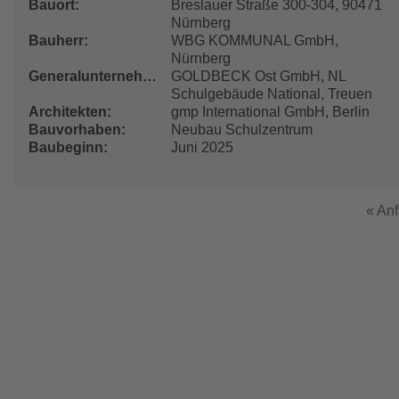
Bauort
Breslauer Straße 300-304, 90471
Nürnberg
Bauherr
WBG KOMMUNAL GmbH,
Nürnberg
Generalunternehmer
GOLDBECK Ost GmbH, NL
Schulgebäude National, Treuen
Architekten
gmp International GmbH, Berlin
Bauvorhaben
Neubau Schulzentrum
Baubeginn
Juni 2025
Erste
« An
Seite
Seitennummerierung