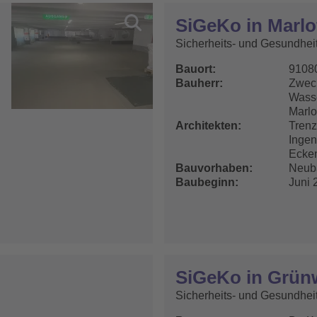
SiGeKo in Marlo
Sicherheits- und Gesundhei
Bauort
91080
Bauherr
Zwec
Wasse
Marlo
Architekten
Trenz
Ingen
Ecken
Bauvorhaben
Neub
Baubeginn
Juni 
SiGeKo in Grün
Sicherheits- und Gesundhei