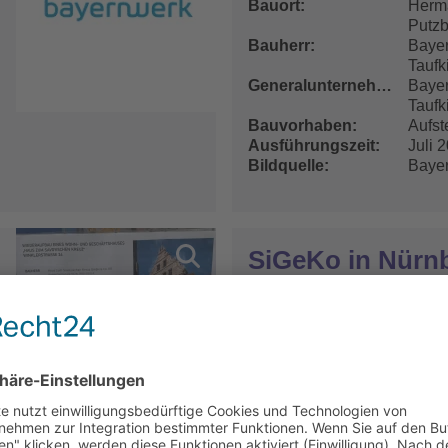
Bauort
Herma
Putz
Bauherr
Baye
Taufk
Generalunternehmer
Baye
Taufk
Bauvorhaben
Aufst
Ausführungszeit
Juli 
Bildquelle
Baye
SiGeKo in Nürn
Sicherheits- und Gesundhei
Bauort
Duisb
Nürn
Bauherr
Logic
L-24
Generalunternehmer
fabri
Architekten
fabri
Bauvorhaben
Neuba