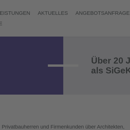
LEISTUNGEN
AKTUELLES
ANGEBOTSANFRAGE
NAVIGATION
E
Über 20 
als SiGe
n Privatbauherren und Firmenkunden über Architekten,