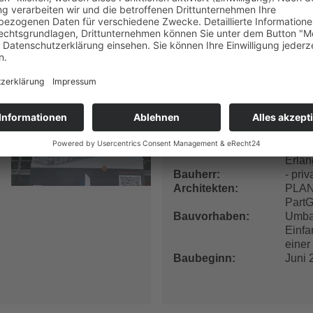
Bauzeit
Juli 
Bildquelle
mana
SiGeKo in Erlan
Sicherheits- und Gesundhei
Bauort
Burgb
Erla
Bauherr
- priva
Architekten
PLAN
Part
Bauvorhaben
Umba
Einfa
eine
Baubeginn
Juni 