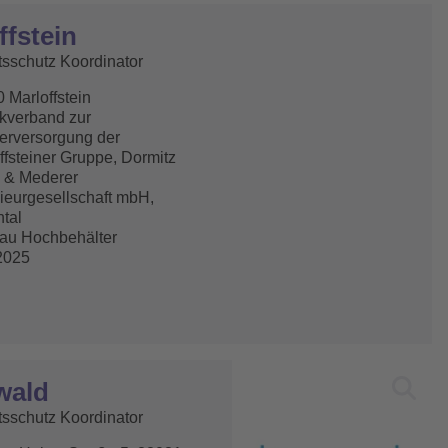
ffstein
tsschutz Koordinator
 Marloffstein
kverband zur
rversorgung der
ffsteiner Gruppe, Dormitz
 & Mederer
ieurgesellschaft mbH,
tal
au Hochbehälter
2025
wald
tsschutz Koordinator