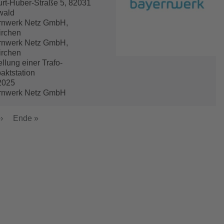
urt-Huber-Straße 5, 82031
wald
rnwerk Netz GmbH,
irchen
rnwerk Netz GmbH,
irchen
ellung einer Trafo-
ktstation
2025
rnwerk Netz GmbH
Nächste
››
Letzte
Ende »
Seite
Seite