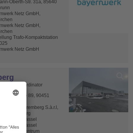
nn-Oberth-Str. 31a, 85640
brunn
rnwerk Netz GmbH,
irchen
rnwerk Netz GmbH,
irchen
ellung Trafo-Kompaktstation
2025
rnwerk Netz GmbH
berg
tsschutz Koordinator
urger Straße 89, 90451
berg
or(Loren) Nuremberg S.à.r.l,
53 Luxembourg
kon GmbH, Kassel
kon GmbH, Kassel
u Logistikzentrum