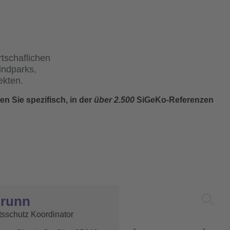
tschaflichen
indparks,
ekten.
en Sie spezifisch, in der
über 2.500
SiGeKo-Referenzen
brunn
tsschutz Koordinator