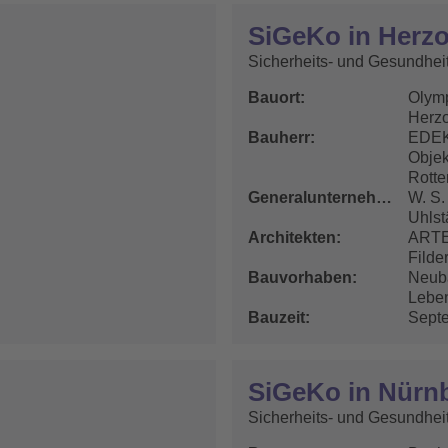
SiGeKo in Herz
Sicherheits- und Gesundhei
Bauort
Olymp
Herz
Bauherr
EDEK
Objek
Rotte
Generalunternehmer
W. S
Uhlst
Architekten
ARTE
Filde
Bauvorhaben
Neub
Leben
Bauzeit
Septe
SiGeKo in Nürn
Sicherheits- und Gesundhei