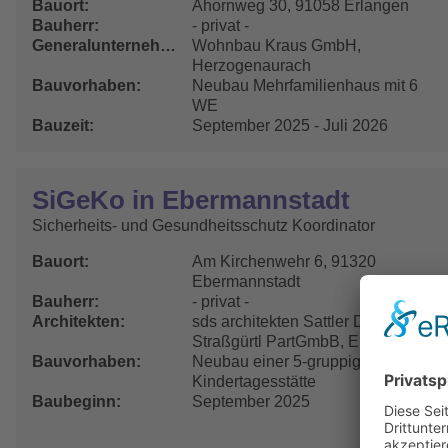
Bauort
Ahornweg 30, 91058 Erlangen
Bauherr
- privat -
Generalunternehmer
Wohnbau Kraus GmbH,
Herzogenaurach
Bauvorhaben
Neubau Mehrfamilienhaus mit 6
WE
Bauzeit
September 2025 - Juli 2026
SiGeKo in Ebermannstadt
Sicherheits- und Gesundheitsschutz Koordinator
Bauort
Am Kirchenwehr 6, 91320
Ebermannstadt
Bauherr
- privat -
Architekten
sds architekten Sattler Deilke
Straßgürtl PartGmbB, Erlangen
Bauvorhaben
Neubau einer 5-gruppigen
Kindertagesstätte
Baubeginn
September 2025