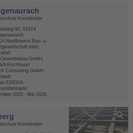
ogenaurach
tsschutz Koordinator
iaring 92, 91074
ogenaurach
A Nordbayern Bau- u.
tgesellschaft mbH,
ndorf
. Gewerbebau GmbH,
ädt-Kirchhasel
K Consulting GmbH,
rstadt
au EDEKA-
smittelmarkt
mber 2025 - Mai 2026
berg
tsschutz Koordinator