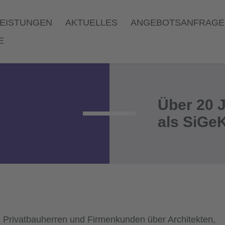
LEISTUNGEN
AKTUELLES
ANGEBOTSANFRAGE
NAVIGATION
E
Über 20 
als SiGe
n Privatbauherren und Firmenkunden über Architekten,