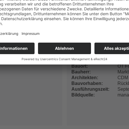
Nürn
Bauvorhaben
Neub
Plan
Bauzeit
Augus
Bildquelle
GOL
SiGeKo in Markt
Sicherheits- und Gesundhei
Bauort
OT Fo
Bauherr
Markt
Architekten
CDM 
Bauvorhaben
Rückb
Ausführungszeit
Sept
Bildquelle
mana