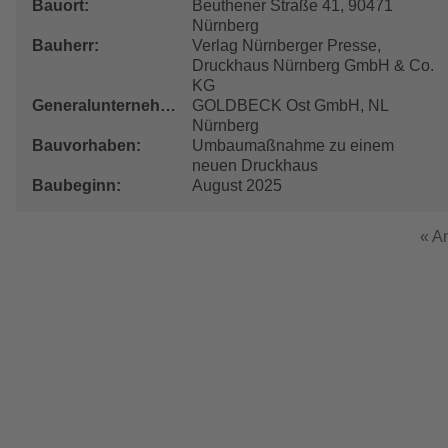
Bauort
Beuthener Straße 41, 90471
Nürnberg
Bauherr
Verlag Nürnberger Presse,
Druckhaus Nürnberg GmbH & Co.
KG
Generalunternehmer
GOLDBECK Ost GmbH, NL
Nürnberg
Bauvorhaben
Umbaumaßnahme zu einem
neuen Druckhaus
Baubeginn
August 2025
Ers
« A
Sei
Seitennummerierung