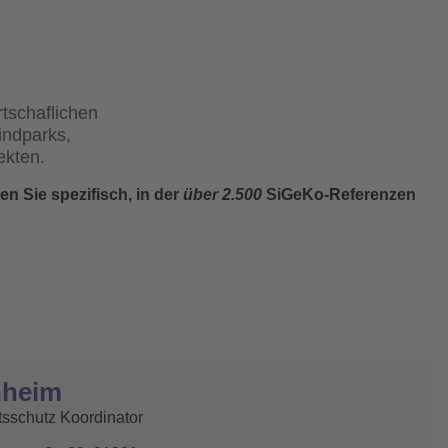
tschaflichen
indparks,
ekten.
en Sie spezifisch, in der
über 2.500
SiGeKo-Referenzen
hheim
tsschutz Koordinator