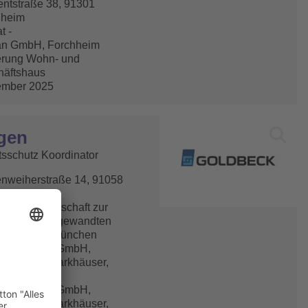
ntstraße 38, 91301
hheim
t -
an GmbH, Forchheim
erung Wohn- und
häftshaus
ember 2025
gen
tsschutz Koordinator
nweiherstraße 14, 91058
ngen
hofer-Gesellschaft zur
erung der angewandten
hung e.V., München
BECK Ost GmbH,
äftsstelle Parkhäuser,
berg
BECK Ost GmbH,
äftsstelle Parkhäuser,