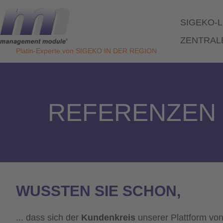
Direkt
zum
SIGEKO-
Inhalt
HAUPT
ZENTRAL
Platin-Experte von SIGEKO IN DER REGION
REFERENZEN
WUSSTEN SIE SCHON,
dass sich der
Kundenkreis
unserer Plattform vo