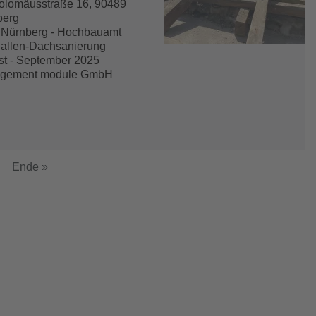
olomäusstraße 16, 90489
berg
 Nürnberg - Hochbauamt
allen-Dachsanierung
t - September 2025
gement module GmbH
ächste
Letzte
Ende »
eite
Seite