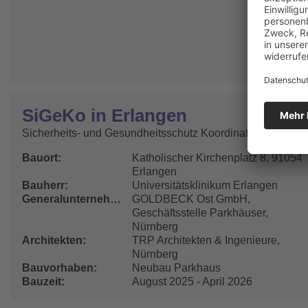
SiGeKo in Erlangen
Sicherheits- und Gesundheitsschutz Koordinator
Bauort
Katholischer Kirchenplatz 8, 91054
Erlangen
Bauherr
Universitätsklinikum Erlangen
Generalunternehmer
GOLDBECK Ost GmbH,
Geschäftsstelle Parkhäuser,
Nürnberg
Architekten
TRP Architekten & Ingenieure,
Nürnberg
Bauvorhaben
Neubau Parkhaus
Bauzeit
August 2025 - April 2026