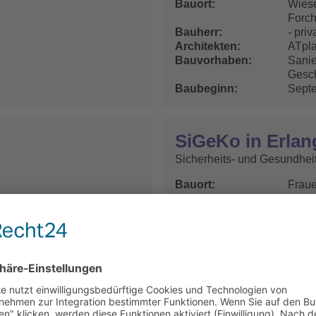
Bauort
Wiese
Forc
Bauherr
- priva
Architekten
ATpl
Bauvorhaben
Sani
Gesc
Baubeginn
Sept
SiGeKo in Erlan
Sicherheits- und Gesundhei
Bauort
Fraue
Erla
Bauherr
Fraun
Förd
Forsc
Generalunternehmer
GOLD
Gesch
Nürn
Architekten
GOLD
Gesch