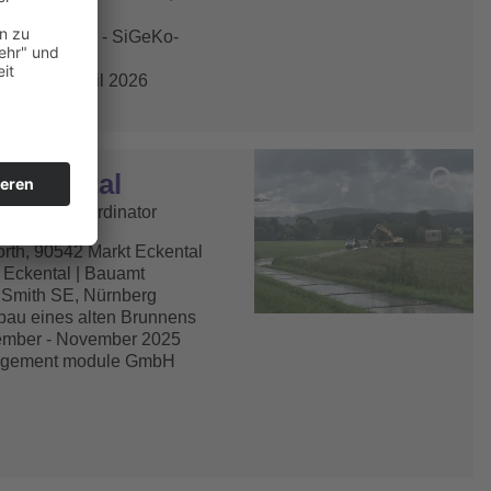
berg
au Parkhaus - SiGeKo-
ungsphase
t 2025 - April 2026
DBECK
 Eckental
tsschutz Koordinator
rth, 90542 Markt Eckental
 Eckental | Bauamt
Smith SE, Nürnberg
au eines alten Brunnens
ember - November 2025
gement module GmbH