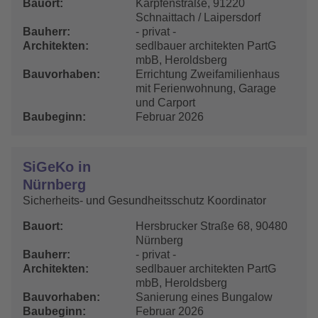
Bauort
Karpfenstraße, 91220
Schnaittach / Laipersdorf
Bauherr
- privat -
Architekten
sedlbauer architekten PartG
mbB, Heroldsberg
Bauvorhaben
Errichtung Zweifamilienhaus
mit Ferienwohnung, Garage
und Carport
Baubeginn
Februar 2026
SiGeKo in
Nürnberg
Sicherheits- und Gesundheitsschutz Koordinator
Bauort
Hersbrucker Straße 68, 90480
Nürnberg
Bauherr
- privat -
Architekten
sedlbauer architekten PartG
mbB, Heroldsberg
Bauvorhaben
Sanierung eines Bungalow
Baubeginn
Februar 2026